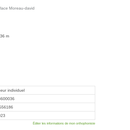
Place Moreau-david
136 m
eur individuel
8600036
556186
023
Éditer les informations de mon orthophoniste