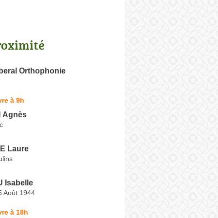
roximité
beral Orthophonie
re à 9h
 Agnès
c
 Laure
lins
Isabelle
5 Août 1944
re à 18h