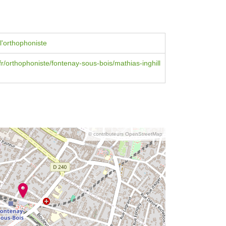
l'orthophoniste
.fr/orthophoniste/fontenay-sous-bois/mathias-inghill
© contributeurs OpenStreetMap