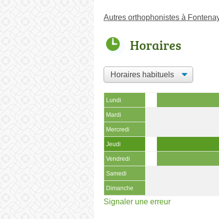
Autres orthophonistes à Fontena
Horaires
Lundi
Mardi
Mercredi
Jeudi
Vendredi
Samedi
Dimanche
Signaler une erreur