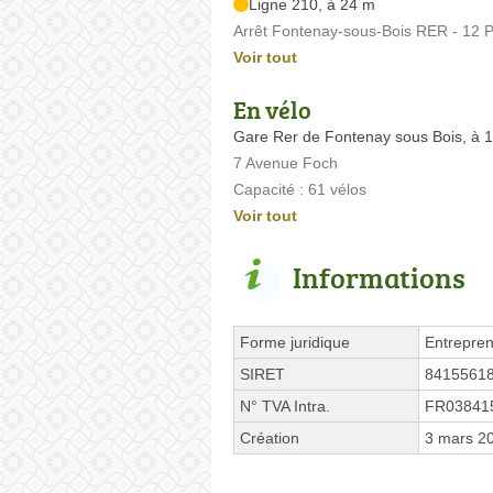
Ligne 210, à 24 m
Arrêt Fontenay-sous-Bois RER - 12 
Voir tout
En vélo
Gare Rer de Fontenay sous Bois, à 
7 Avenue Foch
Capacité : 61 vélos
Voir tout
Informations
Forme juridique
Entrepren
SIRET
8415561
N° TVA Intra.
FR03841
Création
3 mars 2