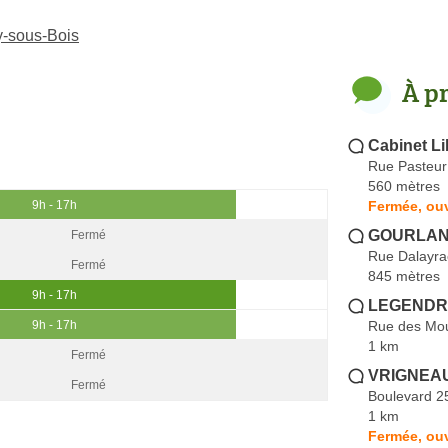
y-sous-Bois
À p
Cabinet Li
Rue Pasteur
560 mètres
Fermée, ouv
9h - 17h
GOURLAN
Fermé
Rue Dalayra
Fermé
845 mètres
9h - 17h
LEGENDRE
Rue des Mou
9h - 17h
1 km
Fermé
VRIGNEAU 
Fermé
Boulevard 2
1 km
Fermée, ouv