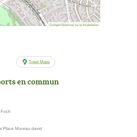
Corriger l’adresse ou la localisation
Trajet Maps
ports en commun
e Foch
is Place Moreau-david