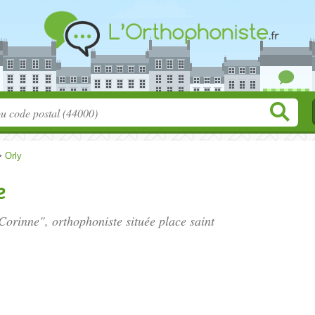
>
Orly
e
Corinne", orthophoniste située
place saint