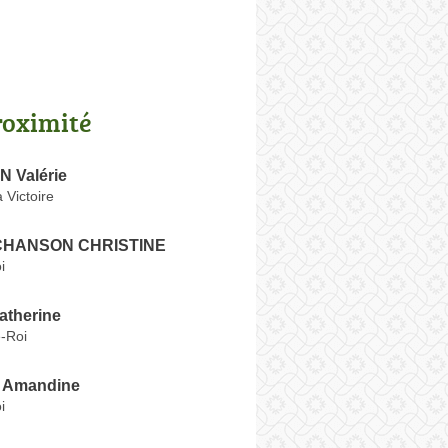
roximité
 Valérie
 Victoire
CHANSON CHRISTINE
i
therine
e-Roi
Amandine
i