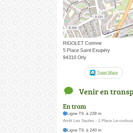
RIGOLET Corinne
5 Place Saint Exupéry
94310 Orly
Trajet Waze
Venir en trans
En tram
Ligne T9, à 238 m
Arrêt Les Saules - 1 Place Le-corbus
Ligne T9, à 240 m