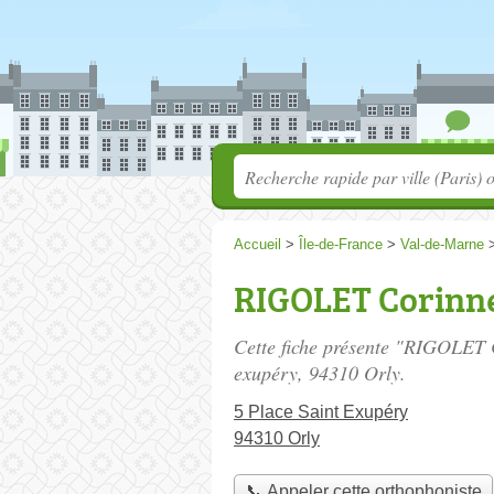
Accueil
>
Île-de-France
>
Val-de-Marne
RIGOLET Corinn
Cette fiche présente "RIGOLET 
exupéry
, 94310 Orly.
5 Place Saint Exupéry
94310 Orly
📞 Appeler cette orthophoniste