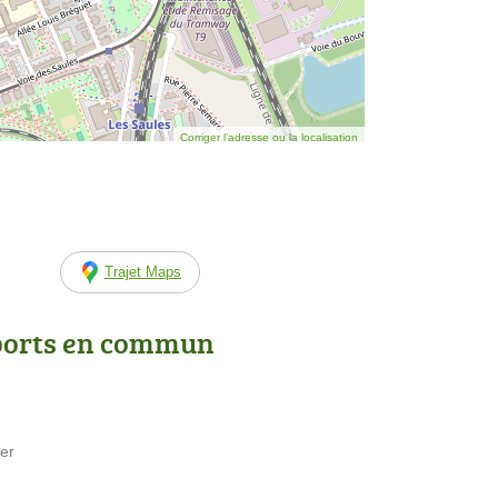
Corriger l’adresse ou la localisation
Trajet Maps
ports en commun
ier