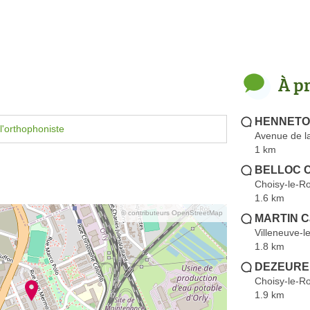
À p
HENNETON
l'orthophoniste
Avenue de la
1 km
BELLOC 
Choisy-le-Ro
1.6 km
© contributeurs OpenStreetMap
MARTIN Ca
Villeneuve-l
1.8 km
DEZEURE 
Choisy-le-Ro
1.9 km