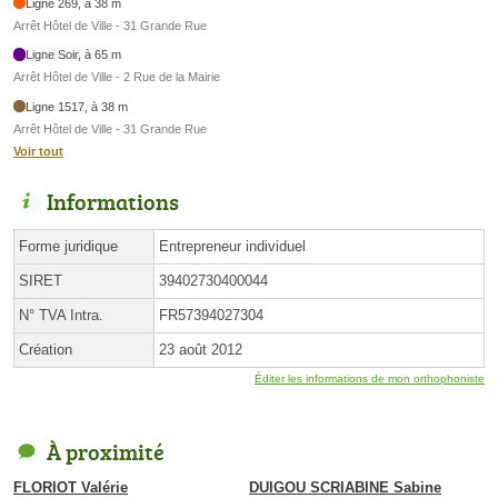
Ligne 269, à 38 m
Arrêt Hôtel de Ville - 31 Grande Rue
Ligne Soir, à 65 m
Arrêt Hôtel de Ville - 2 Rue de la Mairie
Ligne 1517, à 38 m
Arrêt Hôtel de Ville - 31 Grande Rue
Voir tout
Informations
Forme juridique
Entrepreneur individuel
SIRET
39402730400044
N° TVA Intra.
FR57394027304
Création
23 août 2012
Éditer les informations de mon orthophoniste
À proximité
FLORIOT Valérie
DUIGOU SCRIABINE Sabine