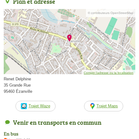
Plan et adresse
© contributeurs OpenStreetMap
Corriger l’adresse ou la localisation
Renet Delphine
35 Grande Rue
95460 Ézanville
Trajet Waze
Trajet Maps
Venir en transports en commun
En bus