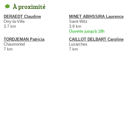
À proximité
DERAEDT Claudine
MINET ABIHSSIRA Laurence
Orry-la-Ville
Saint-Witz
3.7 km
3.8 km
Ouverte jusqu'à 18h
TORDJEMAN Patricia
CAILLOT DELBART Caroline
Chaumontel
Luzarches
7 km
7 km