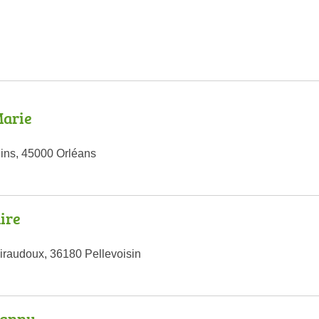
arie
ins, 45000 Orléans
ire
raudoux, 36180 Pellevoisin
anny