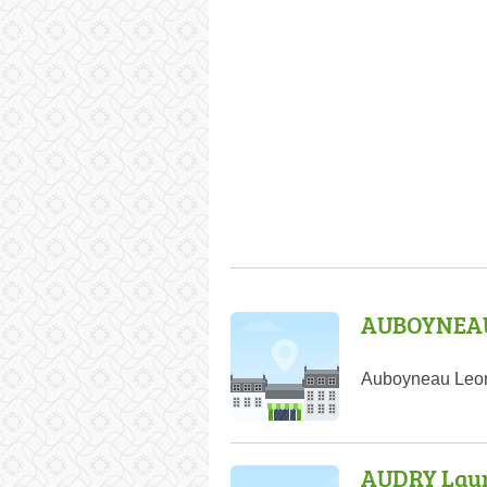
AUBOYNEAU
Auboyneau Leon
AUDRY Lau