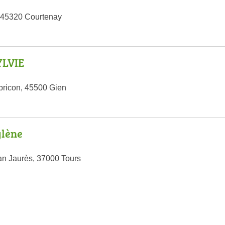
 45320 Courtenay
YLVIE
bricon, 45500 Gien
lène
an Jaurès, 37000 Tours