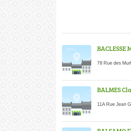
BACLESSE M
78 Rue des Murl
BALMES Cla
11A Rue Jean Gi
BALSAMO F