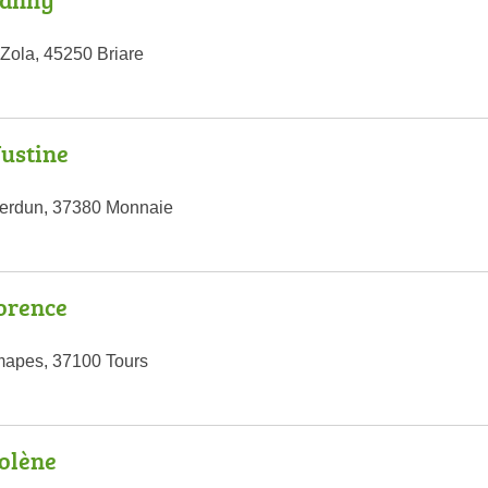
Zola, 45250 Briare
ustine
Verdun, 37380 Monnaie
orence
apes, 37100 Tours
olène