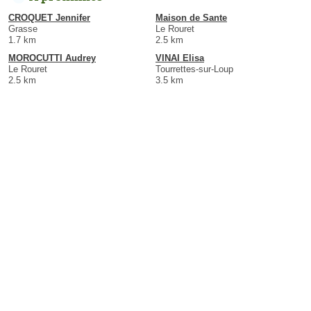
CROQUET Jennifer
Maison de Sante
Grasse
Le Rouret
1.7 km
2.5 km
MOROCUTTI Audrey
VINAI Elisa
Le Rouret
Tourrettes-sur-Loup
2.5 km
3.5 km