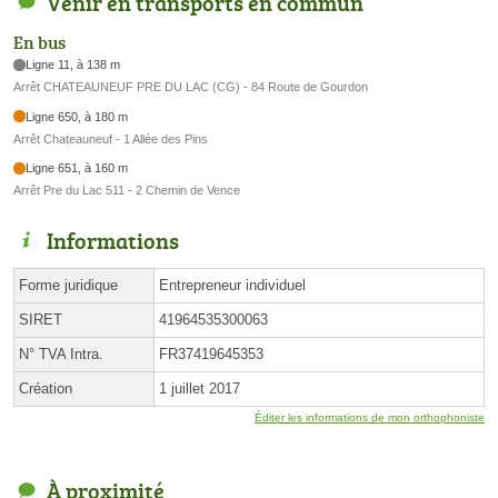
Venir en transports en commun
En bus
Ligne 11, à 138 m
Arrêt CHATEAUNEUF PRE DU LAC (CG) - 84 Route de Gourdon
Ligne 650, à 180 m
Arrêt Chateauneuf - 1 Allée des Pins
Ligne 651, à 160 m
Arrêt Pre du Lac 511 - 2 Chemin de Vence
Informations
Forme juridique
Entrepreneur individuel
SIRET
41964535300063
N° TVA Intra.
FR37419645353
Création
1 juillet 2017
Éditer les informations de mon orthophoniste
À proximité