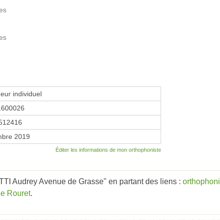
des
des
eur individuel
1600026
512416
mbre 2019
Éditer les informations de mon orthophoniste
I Audrey Avenue de Grasse" en partant des liens :
orthophoni
Le Rouret
.