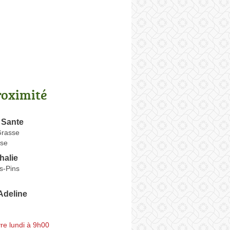
roximité
 Sante
Grasse
se
halie
s-Pins
deline
re lundi à 9h00