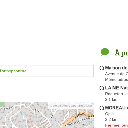
À p
Maison de
l'orthophoniste
Avenue de 
Même adres
LAINE Nat
Roquefort-le
2.1 km
© contributeurs OpenStreetMap
MOREAU A
Opio
2.2 km
Fermée, ouv