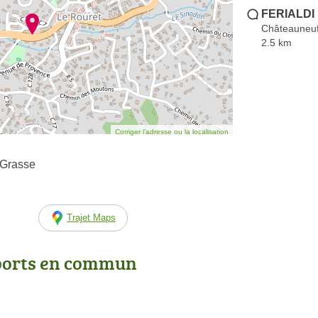
FERIALDI 
Châteauneu
2.5 km
Corriger l’adresse ou la localisation
 Grasse
Trajet Maps
ports en commun