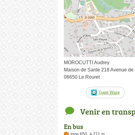
MOROCUTTI Audrey
Maison de Sante 218 Avenue de
06650 Le Rouret
Trajet Waze
Venir en trans
En bus
Ligne 650, à 211 m