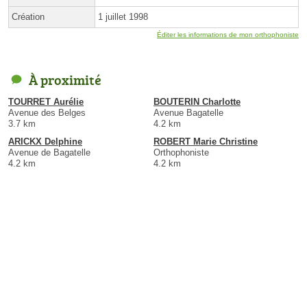
Création
1 juillet 1998
Éditer les informations de mon orthophoniste
À proximité
TOURRET Aurélie
BOUTERIN Charlotte
Avenue des Belges
Avenue Bagatelle
3.7 km
4.2 km
ARICKX Delphine
ROBERT Marie Christine
Avenue de Bagatelle
Orthophoniste
4.2 km
4.2 km