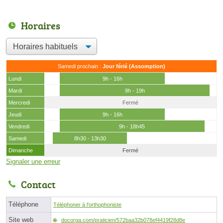
Horaires
Samedi prochain :
Jour férié (Assomption)
Lundi
9h - 16h
Mardi
9h - 19h
Mercredi
Fermé
Jeudi
9h - 16h
Vendredi
9h - 18h45
Samedi
8h30 - 13h30
Dimanche
Fermé
Signaler une erreur
Contact
Téléphone
Téléphoner à l'orthophoniste
Site web
docorga.com/praticien/572baa32b078ef4419f28d8e