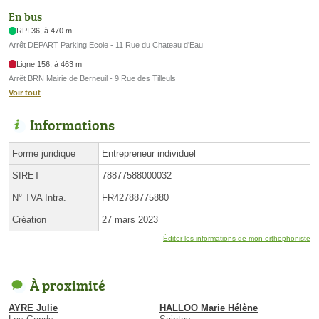
En bus
RPI 36, à 470 m
Arrêt DEPART Parking Ecole - 11 Rue du Chateau d'Eau
Ligne 156, à 463 m
Arrêt BRN Mairie de Berneuil - 9 Rue des Tilleuls
Voir tout
Informations
Forme juridique
Entrepreneur individuel
SIRET
78877588000032
N° TVA Intra.
FR42788775880
Création
27 mars 2023
Éditer les informations de mon orthophoniste
À proximité
AYRE Julie
HALLOO Marie Hélène