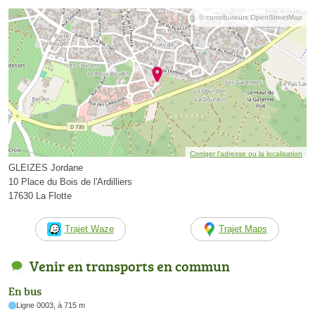
© contributeurs OpenStreetMap
Corriger l’adresse ou la localisation
GLEIZES Jordane
10 Place du Bois de l'Ardilliers
17630 La Flotte
Trajet Waze
Trajet Maps
Venir en transports en commun
En bus
Ligne 0003, à 715 m