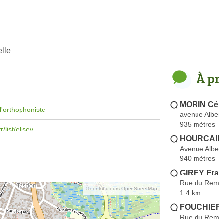
lle
À p
MORIN Cél
l'orthophoniste
avenue Alber
935 mètres
r/list/elisev
HOURCAIL
Avenue Alber
940 mètres
GIREY Fra
Rue du Remp
© contributeurs OpenStreetMap
1.4 km
FOUCHIER
Rue du Remp