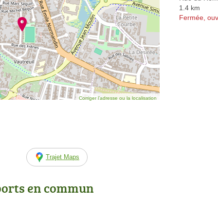
1.4 km
Fermée, ouv
Corriger l’adresse ou la localisation
Trajet Maps
ports en commun