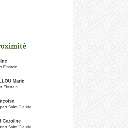
roximité
ine
t Einstein
LOU Marie
t Einstein
nçoise
art Saint Claude
 Caroline
art Saint Claude