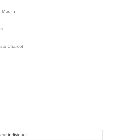
n Moulin
in
iste Charcot
eur individuel