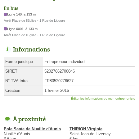
En bus
Ligne 140, à 133 m
Arrêt Place de l'Eglise - 1 Rue de Ligoure
Ligne 0001, à 133 m
Arrêt Place de l'Eglise - 1 Rue de Ligoure
Informations
Forme juridique
Entrepreneur individuel
SIRET
52027662700046
N° TVA Intra.
FR80520276627
Création
1 février 2016
Éditer les informations de mon orthophoniste
À proximité
Pole Sante de Nuaille d'Aunis
THIRION Virginie
Nuaillé-d'Aunis
Saint-Jean-de-Liversay
3.6 km
6 km