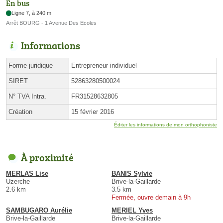
En bus
Ligne 7, à 240 m
Arrêt BOURG - 1 Avenue Des Ecoles
Informations
Forme juridique
Entrepreneur individuel
SIRET
52863280500024
N° TVA Intra.
FR31528632805
Création
15 février 2016
Éditer les informations de mon orthophoniste
À proximité
MERLAS Lise
BANIS Sylvie
Uzerche
Brive-la-Gaillarde
2.6 km
3.5 km
Fermée, ouvre demain à 9h
SAMBUGARO Aurélie
MERIEL Yves
Brive-la-Gaillarde
Brive-la-Gaillarde