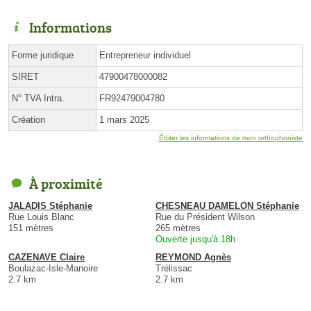
Informations
Forme juridique
Entrepreneur individuel
SIRET
47900478000082
N° TVA Intra.
FR92479004780
Création
1 mars 2025
Éditer les informations de mon orthophoniste
À proximité
JALADIS Stéphanie
CHESNEAU DAMELON Stéphanie
Rue Louis Blanc
Rue du Président Wilson
151 mètres
265 mètres
Ouverte jusqu'à 18h
CAZENAVE Claire
REYMOND Agnès
Boulazac-Isle-Manoire
Trélissac
2.7 km
2.7 km