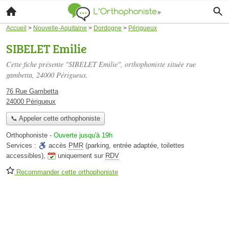
Accueil
>
Nouvelle-Aquitaine
>
Dordogne
>
Périgueux
SIBELET Emilie
Cette fiche présente "SIBELET Emilie", orthophoniste située
rue
gambetta
, 24000 Périgueux.
76 Rue Gambetta
24000 Périgueux
📞 Appeler cette orthophoniste
Orthophoniste
-
Ouverte jusqu'à 19h
Services :
accès
PMR
(parking, entrée adaptée, toilettes
accessibles)
,
uniquement sur
RDV
Recommander cette orthophoniste