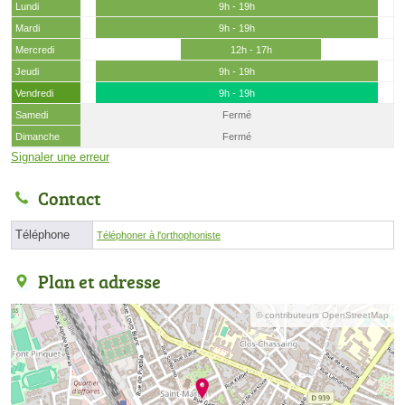
Lundi
9h - 19h
Mardi
9h - 19h
Mercredi
12h - 17h
Jeudi
9h - 19h
Vendredi
9h - 19h
Samedi
Fermé
Dimanche
Fermé
Signaler une erreur
Contact
Téléphone
Téléphoner à l'orthophoniste
Plan et adresse
© contributeurs OpenStreetMap