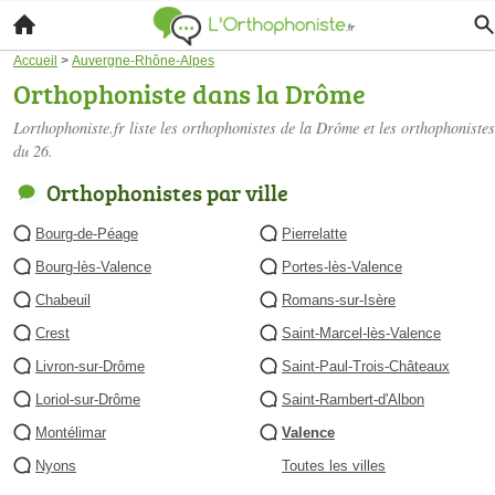
Accueil
>
Auvergne-Rhône-Alpes
Orthophoniste dans la Drôme
Lorthophoniste.fr liste les
orthophonistes de la Drôme
et les orthophonistes
du 26.
Orthophonistes par ville
Bourg-de-Péage
Pierrelatte
Bourg-lès-Valence
Portes-lès-Valence
Chabeuil
Romans-sur-Isère
Crest
Saint-Marcel-lès-Valence
Livron-sur-Drôme
Saint-Paul-Trois-Châteaux
Loriol-sur-Drôme
Saint-Rambert-d'Albon
Montélimar
Valence
Nyons
Toutes les villes