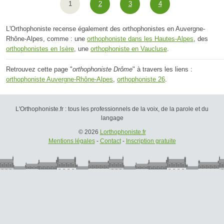
1
2
3
4
L'Orthophoniste recense également des orthophonistes en Auvergne-
Rhône-Alpes, comme : une
orthophoniste dans les Hautes-Alpes
, des
orthophonistes en Isère
, une
orthophoniste en Vaucluse
.
Retrouvez cette page "
orthophoniste Drôme
" à travers les liens :
orthophoniste Auvergne-Rhône-Alpes
,
orthophoniste 26
.
L'Orthophoniste.fr : tous les professionnels de la voix, de la parole et du
langage
© 2026
Lorthophoniste.fr
Mentions légales
-
Contact
-
Inscription gratuite