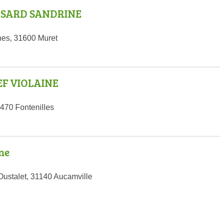
NSARD SANDRINE
nes, 31600 Muret
EF VIOLAINE
1470 Fontenilles
ne
Oustalet, 31140 Aucamville