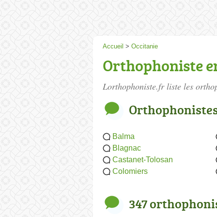
Accueil
>
Occitanie
Orthophoniste e
Lorthophoniste.fr liste les
ortho
Orthophonistes 
Balma
Blagnac
Castanet-Tolosan
Colomiers
347 orthophoni