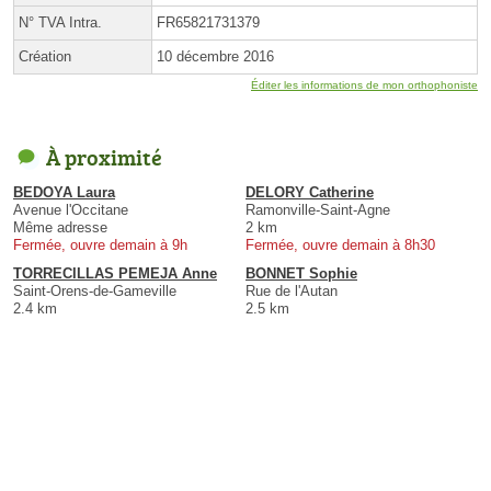
N° TVA Intra.
FR65821731379
Création
10 décembre 2016
Éditer les informations de mon orthophoniste
À proximité
BEDOYA Laura
DELORY Catherine
Avenue l'Occitane
Ramonville-Saint-Agne
Même adresse
2 km
Fermée, ouvre demain à 9h
Fermée, ouvre demain à 8h30
TORRECILLAS PEMEJA Anne
BONNET Sophie
Saint-Orens-de-Gameville
Rue de l'Autan
2.4 km
2.5 km