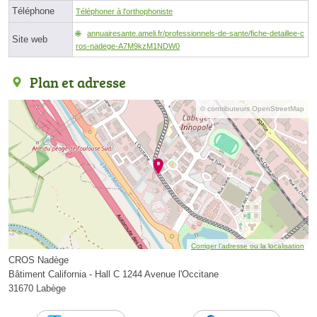
Téléphone
Téléphoner à l'orthophoniste
annuairesante.ameli.fr/professionnels-de-sante/fiche-detaillee-c
Site web
ros-nadege-A7M9kzM1NDW0
Plan et adresse
© contributeurs OpenStreetMap
Corriger l’adresse ou la localisation
CROS Nadège
Bâtiment California - Hall C 1244 Avenue l'Occitane
31670 Labège