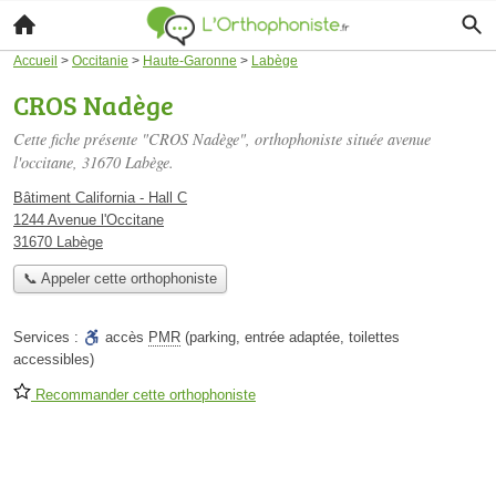
Accueil
>
Occitanie
>
Haute-Garonne
>
Labège
CROS Nadège
Cette fiche présente "CROS Nadège", orthophoniste située
avenue
l'occitane
, 31670 Labège.
Bâtiment California - Hall C
1244 Avenue l'Occitane
31670 Labège
📞 Appeler cette orthophoniste
Services :
accès
PMR
(parking, entrée adaptée, toilettes
accessibles)
Recommander cette orthophoniste