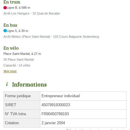
En tram
Ligne B, à 586 m
Arrêt Les Hangars - 32 Quai de Bacalan
En bus
Ligne 5, à 39 m
Arrêt Médoc (Place Saint-Martial) - 103 Cours Balguerie Stuttenberg
En vélo
Place Saint-Martial, à 27 m
30 Place Saint Martial
Capacité : 14 vélos
Voir tout
Informations
Forme juridique
Entrepreneur individuel
SIRET
45078919300023
N° TVA Intra.
FR90450789193
Création
2 janvier 2004