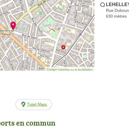
LEHELLEY
Rue Dubour
630 mètres
Corriger l’adresse ou la localisation
Trajet Maps
ports en commun