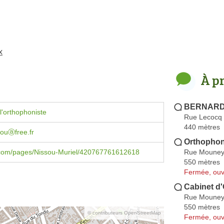
x
À p
BERNARD
l'orthophoniste
Rue Lecocq
440 mètres
souⓐfree.fr
Orthophon
Rue Mouney
com/pages/Nissou-Muriel/420767761612618
550 mètres
Fermée, ouv
Cabinet d'
Rue Mouney
550 mètres
© contributeurs OpenStreetMap
Fermée, ouv