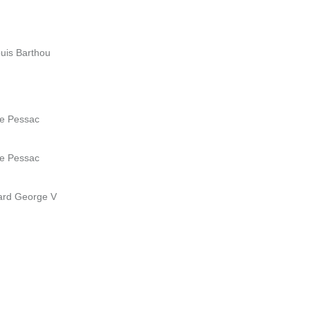
ouis Barthou
de Pessac
de Pessac
vard George V