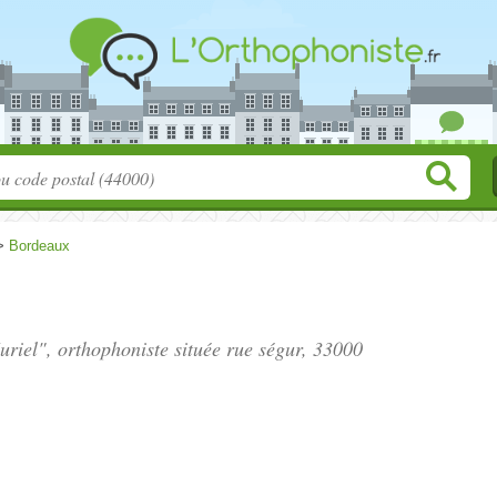
>
Bordeaux
riel", orthophoniste située
rue ségur
, 33000