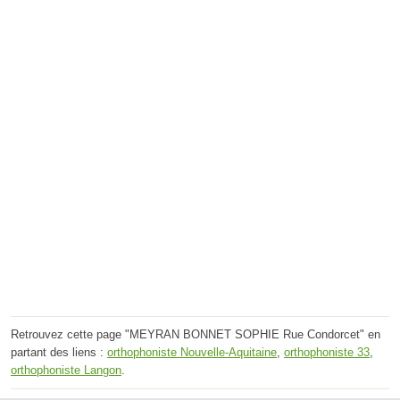
Retrouvez cette page "MEYRAN BONNET SOPHIE Rue Condorcet" en
partant des liens :
orthophoniste Nouvelle-Aquitaine
,
orthophoniste 33
,
orthophoniste Langon
.