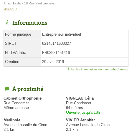
Arrêt Hopital - 18 Rue Paul Langevin
Voir tout
Informations
Forme juridique
Entrepreneur individuel
SIRET
82145141600027
N° TVA Intra.
FR02821451416
Création
29 avril 2019
Éditer les informations de mon orthophoniste
À proximité
Cabinet Orthophonie
VIGNEAU Célia
Rue Condorcet
Rue Condorcet
Même adresse
64 mètres
Ouverte jusqu'à 18h
Medipole
VIVIER Jennifer
Avenue Lassalle du Ciron
Avenue Lassalle du Ciron
2.1 km
2.1 km