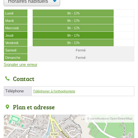
Lundi
9h - 17h
Mardi
9h - 17h
Mercredi
9h - 17h
Jeudi
9h - 17h
Vendredi
9h - 17h
Samedi
Fermé
Dimanche
Fermé
Signaler une erreur
Contact
Téléphone
Téléphoner à l'orthophoniste
Plan et adresse
© contributeurs OpenStreetMap