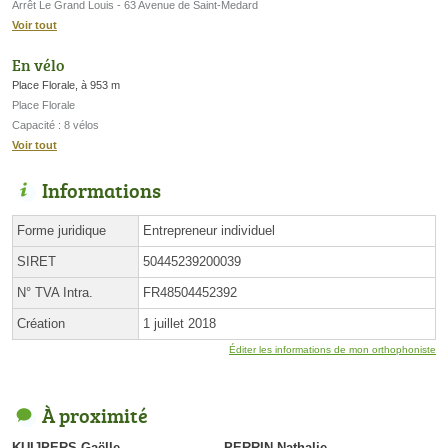
Arrêt Le Grand Louis - 63 Avenue de Saint-Medard
Voir tout
En vélo
Place Florale, à 953 m
Place Florale
Capacité : 8 vélos
Voir tout
Informations
Forme juridique
Entrepreneur individuel
SIRET
50445239200039
N° TVA Intra.
FR48504452392
Création
1 juillet 2018
Éditer les informations de mon orthophoniste
À proximité
KUIJPERS Gaëlle
PERRIN Nathalie