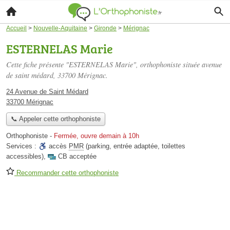
Accueil
>
Nouvelle-Aquitaine
>
Gironde
>
Mérignac
ESTERNELAS Marie
Cette fiche présente "ESTERNELAS Marie", orthophoniste située
avenue
de saint médard
, 33700 Mérignac.
24 Avenue de Saint Médard
33700 Mérignac
📞 Appeler cette orthophoniste
Orthophoniste
-
Fermée, ouvre demain à 10h
Services :
accès
PMR
(parking, entrée adaptée, toilettes
accessibles)
,
CB acceptée
Recommander cette orthophoniste