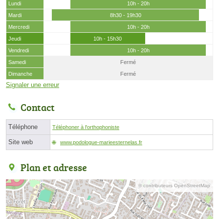
Lundi
10h - 20h
Mardi
8h30 - 19h30
Mercredi
10h - 20h
Jeudi
10h - 15h30
Vendredi
10h - 20h
Samedi
Fermé
Dimanche
Fermé
Signaler une erreur
Contact
Téléphone
Téléphoner à l'orthophoniste
Site web
www.podologue-marieesternelas.fr
Plan et adresse
© contributeurs OpenStreetMap