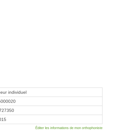
eur individuel
5000020
727350
2015
Éditer les informations de mon orthophoniste