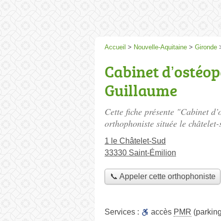
Accueil
>
Nouvelle-Aquitaine
>
Gironde
Cabinet d’ostéo
Guillaume
Cette fiche présente "Cabinet 
orthophoniste située
le châtelet-
1 le Châtelet-Sud
33330 Saint-Émilion
📞 Appeler cette orthophoniste
Services :
accès
PMR
(parking