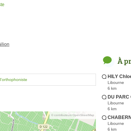
te
ilion
À p
HILY Chlo
l'orthophoniste
Libourne
6 km
DU PARC 
Libourne
6 km
© contributeurs OpenStreetMap
CHABERN
Libourne
6 km