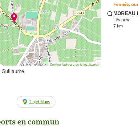
Fermée, ouv
MOREAU L
Libourne
7 km
Corriger l’adresse ou la localisation
 Guillaume
Trajet Maps
ports en commun