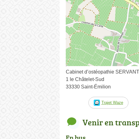
Cabinet d’ostéopathie SERVANT
1 le Châtelet-Sud
33330 Saint-Émilion
Trajet Waze
Venir en trans
En bus