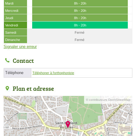
Mardi
8h - 20h
Mercredi
8h - 20h
Jeudi
8h - 20h
Vendredi
8h - 20h
Samedi
Fermé
Dimanche
Fermé
Signaler une erreur
Contact
Téléphone
Téléphoner à l'orthophoniste
Plan et adresse
© contributeurs OpenStreetMap