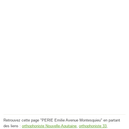
Retrouvez cette page "PERIE Emilie Avenue Montesquieu" en partant
des liens :
orthophoniste Nouvelle-Aquitaine
,
orthophoniste 33
,