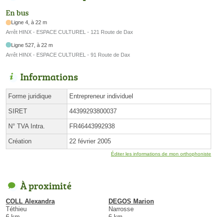
En bus
Ligne 4, à 22 m
Arrêt HINX - ESPACE CULTUREL - 121 Route de Dax
Ligne 527, à 22 m
Arrêt HINX - ESPACE CULTUREL - 91 Route de Dax
Informations
Forme juridique
Entrepreneur individuel
SIRET
44399293800037
N° TVA Intra.
FR46443992938
Création
22 février 2005
Éditer les informations de mon orthophoniste
À proximité
COLL Alexandra
DEGOS Marion
Téthieu
Narrosse
6 km
6 km