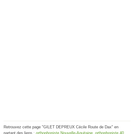
Retrouvez cette page "GILET DEPREUX Cécile Route de Dax" en
partant des liens :
orthophoniste Nouvelle-Aquitaine
,
orthophoniste 40
,