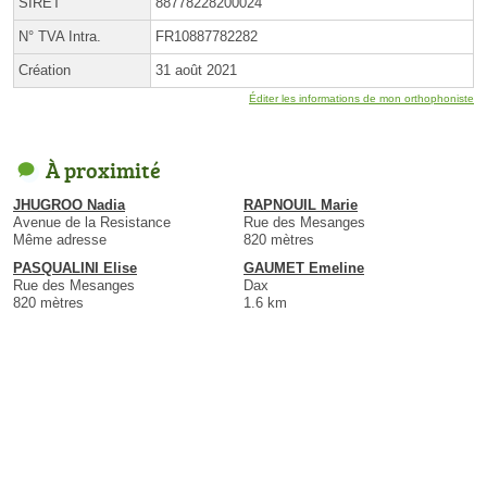
SIRET
88778228200024
N° TVA Intra.
FR10887782282
Création
31 août 2021
Éditer les informations de mon orthophoniste
À proximité
JHUGROO Nadia
RAPNOUIL Marie
Avenue de la Resistance
Rue des Mesanges
Même adresse
820 mètres
PASQUALINI Elise
GAUMET Emeline
Rue des Mesanges
Dax
820 mètres
1.6 km