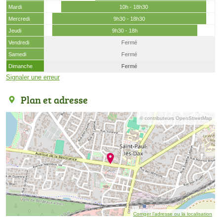
Mardi
10h - 18h30
Mercredi
9h30 - 18h30
Jeudi
9h30 - 18h
Vendredi
Fermé
Samedi
Fermé
Dimanche
Fermé
Signaler une erreur
Plan et adresse
© contributeurs OpenStreetMap
Corriger l’adresse ou la localisation