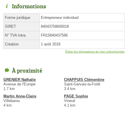
Informations
Forme juridique
Entrepreneur individuel
SIRET
84043758600018
N° TVA Intra.
FR15840437586
Création
1 août 2018
Éditer les informations de mon orthophoniste
À proximité
GRENIER Nathalie
CHAPPUIS Clémentine
Avenue de l'Europe
Saint-Gervais-la-Forêt
1.7 km
3.4 km
Martin Anne-Claire
PAGE Sophie
Villebarou
Vineuil
4 km
4.1 km