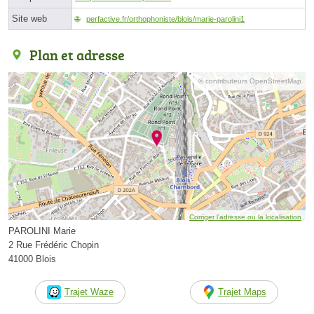
Site web
perfactive.fr/orthophoniste/blois/marie-parolini1
Plan et adresse
© contributeurs OpenStreetMap
Corriger l’adresse ou la localisation
PAROLINI Marie
2 Rue Frédéric Chopin
41000 Blois
Trajet Waze
Trajet Maps