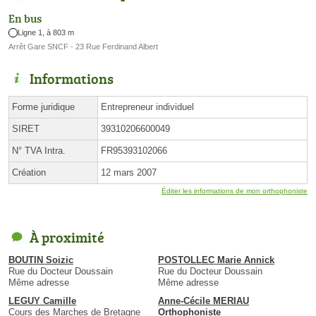
En bus
Ligne 1, à 803 m
Arrêt Gare SNCF - 23 Rue Ferdinand Albert
Informations
Forme juridique
Entrepreneur individuel
SIRET
39310206600049
N° TVA Intra.
FR95393102066
Création
12 mars 2007
Éditer les informations de mon orthophoniste
À proximité
BOUTIN Soizic
POSTOLLEC Marie Annick
Rue du Docteur Doussain
Rue du Docteur Doussain
Même adresse
Même adresse
LEGUY Camille
Anne-Cécile MERIAU
Cours des Marches de Bretagne
Orthophoniste