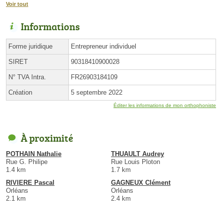
Voir tout
Informations
Forme juridique
Entrepreneur individuel
SIRET
90318410900028
N° TVA Intra.
FR26903184109
Création
5 septembre 2022
Éditer les informations de mon orthophoniste
À proximité
POTHAIN Nathalie
THUAULT Audrey
Rue G. Philipe
Rue Louis Ploton
1.4 km
1.7 km
RIVIERE Pascal
GAGNEUX Clément
Orléans
Orléans
2.1 km
2.4 km