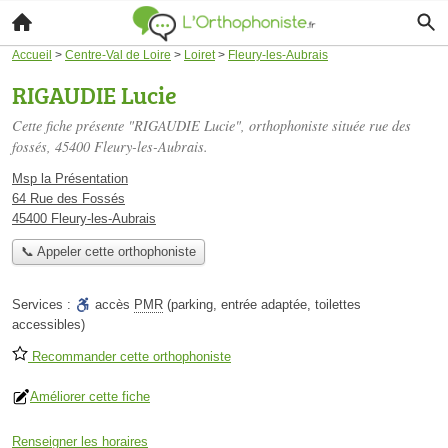
Accueil
>
Centre-Val de Loire
>
Loiret
>
Fleury-les-Aubrais
RIGAUDIE Lucie
Cette fiche présente "RIGAUDIE Lucie", orthophoniste située
rue des
fossés
, 45400 Fleury-les-Aubrais.
Msp la Présentation
64 Rue des Fossés
45400 Fleury-les-Aubrais
📞 Appeler cette orthophoniste
Services :
accès
PMR
(parking, entrée adaptée, toilettes
accessibles)
Recommander cette orthophoniste
Améliorer cette fiche
Renseigner les horaires