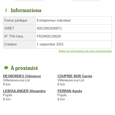
Informations
Forme juridique
Entrepreneur individuel
SIRET
40513062600071
N° TVA Intra.
FR29405130626
Création
1 septembre 2015
Éditer les informations de mon orthophoniste
À proximité
DESBORDES Clémence
COUPRIE BOR Carole
Villeneuve-sur-Lot
Villeneuve-sur-Lot
8 km
8 km
LEBOULANGER Alexandra
FERRAN Agnès
Pujols
Pujols
8 km
8 km