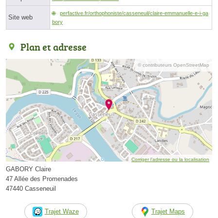
perfactive.fr/orthophoniste/casseneuil/claire-emmanuelle-e-i-ga
Site web
bory
Plan et adresse
© contributeurs OpenStreetMap
Corriger l’adresse ou la localisation
GABORY Claire
47 Allée des Promenades
47440 Casseneuil
Trajet Waze
Trajet Maps