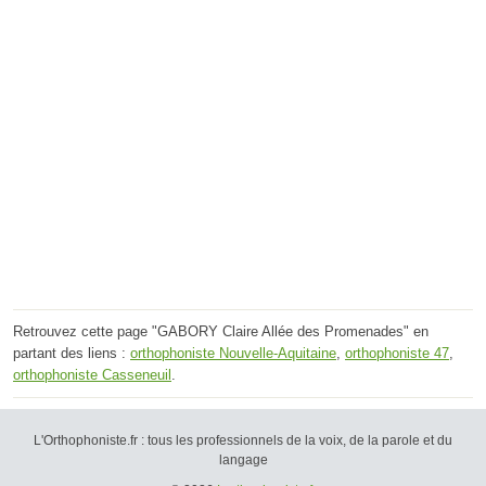
Retrouvez cette page "GABORY Claire Allée des Promenades" en
partant des liens :
orthophoniste Nouvelle-Aquitaine
,
orthophoniste 47
,
orthophoniste Casseneuil
.
L'Orthophoniste.fr : tous les professionnels de la voix, de la parole et du
langage