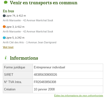
Venir en transports en commun
En bus
Ligne 74, à 412 m
Arrêt Marouette - 42 Avenue Maréchal Soult
Ligne 3, à 412 m
Arrêt Marouette - 42 Avenue Maréchal Soult
Ligne 5, à 242 m
Arrêt Cité des Arts - 1 Avenue Jean Darrigrand
Voir tout
Informations
Forme juridique
Entrepreneur individuel
SIRET
48385630800026
N° TVA Intra.
FR20483856308
Création
10 janvier 2008
Éditer les informations de mon orthophoniste