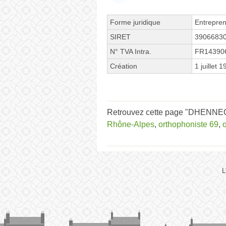
Forme juridique
Entrepren
SIRET
3906683
N° TVA Intra.
FR14390
Création
1 juillet 
Retrouvez cette page "DHENNEQU
Rhône-Alpes
,
orthophoniste 69
,
L