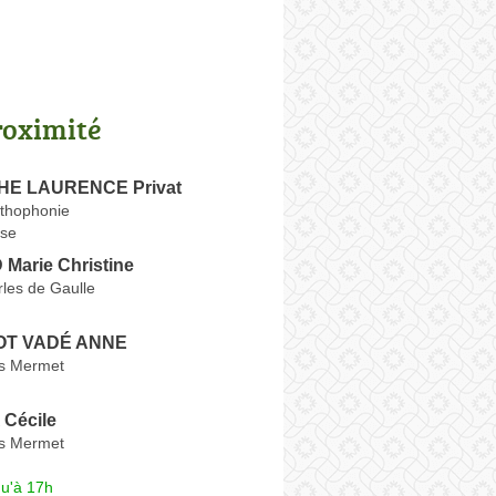
roximité
HE LAURENCE Privat
rthophonie
se
arie Christine
les de Gaulle
OT VADÉ ANNE
s Mermet
Cécile
s Mermet
qu'à 17h