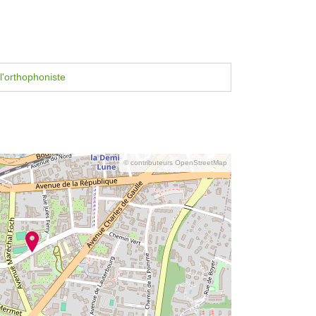
l'orthophoniste
© contributeurs OpenStreetMap