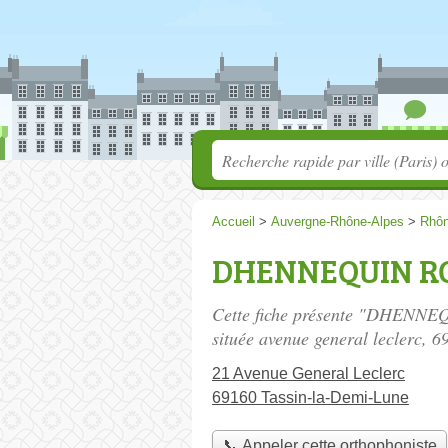
Accueil
>
Auvergne-Rhône-Alpes
>
Rhô
DHENNEQUIN RO
Cette fiche présente "DHENNE
située
avenue general leclerc
, 6
21 Avenue General Leclerc
69160 Tassin-la-Demi-Lune
📞 Appeler cette orthophoniste