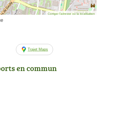
Corriger l’adresse ou la localisation
ue
Trajet Maps
ports en commun