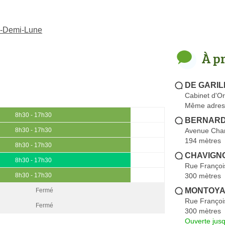
la-Demi-Lune
À p
DE GARIL
Cabinet d'O
Même adres
8h30 - 17h30
BERNARD M
Avenue Char
8h30 - 17h30
194 mètres
8h30 - 17h30
CHAVIGN
8h30 - 17h30
Rue Françoi
300 mètres
8h30 - 17h30
MONTOYA 
Fermé
Rue Françoi
Fermé
300 mètres
Ouverte jus