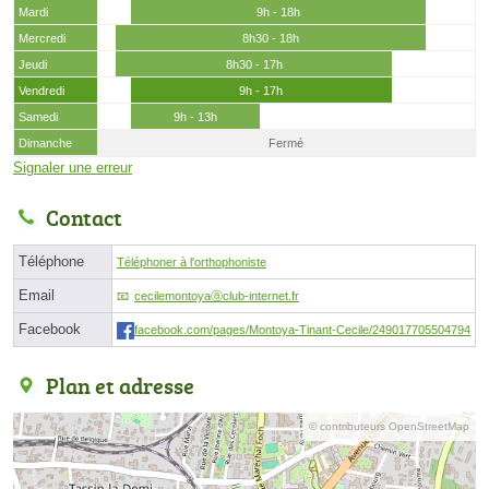
Mardi
9h - 18h
Mercredi
8h30 - 18h
Jeudi
8h30 - 17h
Vendredi
9h - 17h
Samedi
9h - 13h
Dimanche
Fermé
Signaler une erreur
Contact
Téléphone
Téléphoner à l'orthophoniste
Email
cecilemontoyaⓐclub-internet.fr
Facebook
facebook.com/pages/Montoya-Tinant-Cecile/249017705504794
Plan et adresse
© contributeurs OpenStreetMap