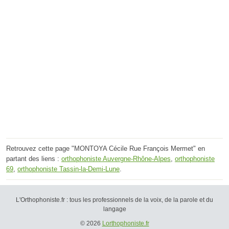
Retrouvez cette page "MONTOYA Cécile Rue François Mermet" en
partant des liens :
orthophoniste Auvergne-Rhône-Alpes
,
orthophoniste
69
,
orthophoniste Tassin-la-Demi-Lune
.
L'Orthophoniste.fr : tous les professionnels de la voix, de la parole et du
langage
© 2026
Lorthophoniste.fr