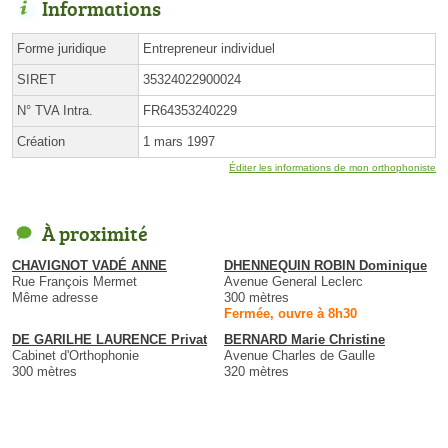
Informations
Forme juridique
Entrepreneur individuel
SIRET
35324022900024
N° TVA Intra.
FR64353240229
Création
1 mars 1997
Éditer les informations de mon orthophoniste
À proximité
CHAVIGNOT VADÉ ANNE
DHENNEQUIN ROBIN Dominique
Rue François Mermet
Avenue General Leclerc
Même adresse
300 mètres
Fermée, ouvre à 8h30
DE GARILHE LAURENCE Privat
BERNARD Marie Christine
Cabinet d'Orthophonie
Avenue Charles de Gaulle
300 mètres
320 mètres