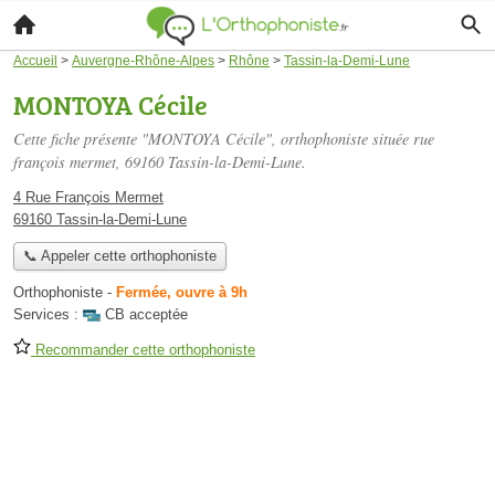
Accueil
>
Auvergne-Rhône-Alpes
>
Rhône
>
Tassin-la-Demi-Lune
MONTOYA Cécile
Cette fiche présente "MONTOYA Cécile", orthophoniste située
rue
françois mermet
, 69160 Tassin-la-Demi-Lune.
4 Rue François Mermet
69160 Tassin-la-Demi-Lune
📞 Appeler cette orthophoniste
Orthophoniste
-
Fermée, ouvre à 9h
Services :
CB acceptée
Recommander cette orthophoniste