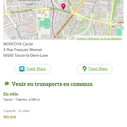
Corriger l’adresse ou la localisation
MONTOYA Cécile
4 Rue François Mermet
69160 Tassin-la-Demi-Lune
Trajet Waze
Trajet Maps
Venir en transports en commun
En vélo
Tassin - Tuileries, à 686 m
Capacité : 12 vélos
Voir tout