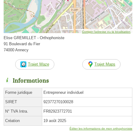
Corriger l’adresse ou la localisation
Elise GREMILLET - Orthophoniste
91 Boulevard du Fier
74000 Annecy
Trajet Waze
Trajet Maps
Informations
Forme juridique
Entrepreneur individuel
SIRET
92377270100028
N° TVA Intra.
FR82923772701
Création
19 août 2025
Éditer les informations de mon orthophoniste