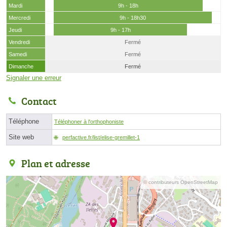
Mardi
9h - 18h
Mercredi
9h - 18h30
Jeudi
9h - 17h
Vendredi
Fermé
Samedi
Fermé
Dimanche
Fermé
Signaler une erreur
Contact
Téléphone
Téléphoner à l'orthophoniste
Site web
perfactive.fr/list/elise-gremillet-1
Plan et adresse
© contributeurs OpenStreetMap