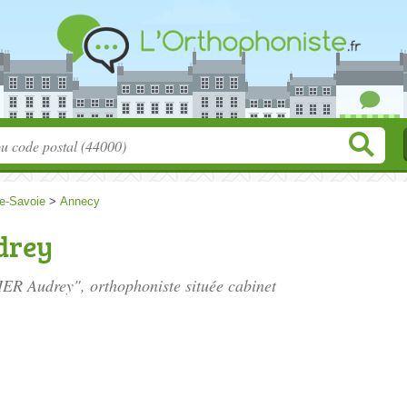
e-Savoie
>
Annecy
drey
ER Audrey", orthophoniste située
cabinet