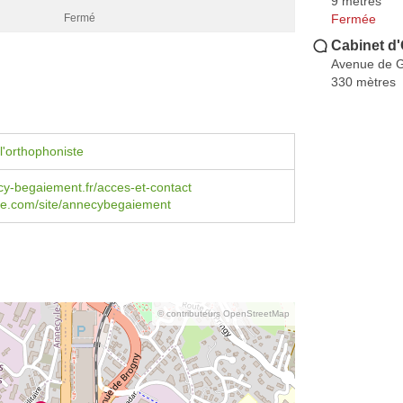
9 mètres
Fermée
Fermé
Cabinet d
Avenue de 
330 mètres
l'orthophoniste
y-begaiement.fr/acces-et-contact
le.com/site/annecybegaiement
© contributeurs OpenStreetMap