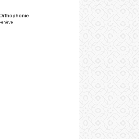
'Orthophonie
Genève