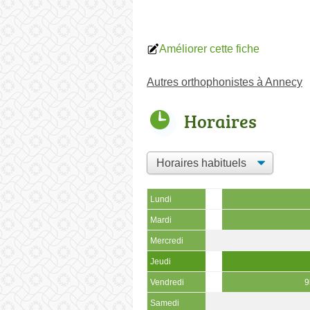
Améliorer cette fiche
Autres orthophonistes à Annecy
Horaires
Lundi
Mardi
Mercredi
Jeudi
Vendredi
9
Samedi