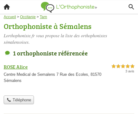
Accueil
>
Occitanie
>
Tarn
Orthophoniste à Sémalens
Lorthophoniste.fr vous propose la liste des
orthophonistes
sémalensoises
.
1 orthophoniste référencée
ROSE Alice
5,0 étoiles sur 5
3 avis
Centre Medical de Semalens 7 Rue des Ecoles, 81570
Sémalens
Téléphone