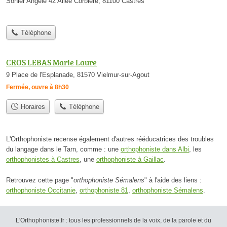
Sohier Angele 42 Allee Corbiere, 81100 Castres
Téléphone
CROS LEBAS Marie Laure
9 Place de l'Esplanade, 81570 Vielmur-sur-Agout
Fermée, ouvre à 8h30
Horaires
Téléphone
L'Orthophoniste recense également d'autres rééducatrices des troubles
du langage dans le Tarn, comme : une
orthophoniste dans Albi
, les
orthophonistes à Castres
, une
orthophoniste à Gaillac
.
Retrouvez cette page "
orthophoniste Sémalens
" à l'aide des liens :
orthophoniste Occitanie
,
orthophoniste 81
,
orthophoniste Sémalens
.
L'Orthophoniste.fr : tous les professionnels de la voix, de la parole et du