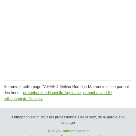
Retrouvez cette page "AHMED Mélina Rue des Marronniers" en partant
des liens :
orthophoniste Nouvelle-Aquitaine
,
orthophoniste 87
,
orthophoniste Couzeix
.
L'Orthophoniste.fr : tous les professionnels de la voix, de la parole et du
langage
© 2026
Lorthophoniste.fr