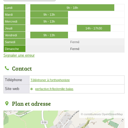
Lundi
9h - 18h
Mardi
9h - 13h
Mercredi
9h - 13h
Jeudi
14h - 17h30
Vendredi
9h - 13h
Samedi
Fermé
Dimanche
Fermé
Signaler une erreur
Contact
Téléphone
Téléphoner à l'orthophoniste
Site web
perfactive.fr/list/emilie-balas
Plan et adresse
© contributeurs OpenStreetMap