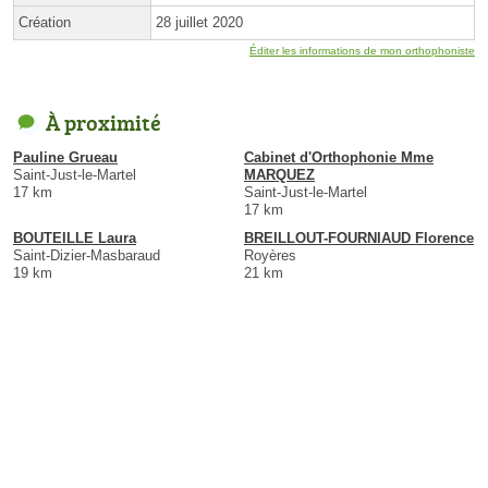
Création
28 juillet 2020
Éditer les informations de mon orthophoniste
À proximité
Pauline Grueau
Cabinet d'Orthophonie Mme
Saint-Just-le-Martel
MARQUEZ
17 km
Saint-Just-le-Martel
17 km
BOUTEILLE Laura
BREILLOUT-FOURNIAUD Florence
Saint-Dizier-Masbaraud
Royères
19 km
21 km