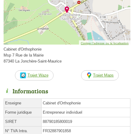
Corriger l’adresse ou la localisation
Cabinet d'Orthophonie
Msp 7 Rue de la Mairie
87340 La Jonchère-Saint-Maurice
Trajet Waze
Trajet Maps
Informations
Enseigne
Cabinet d'Orthophonie
Forme juridique
Entrepreneur individuel
SIRET
88790185800019
N° TVA Intra.
FR32887901858