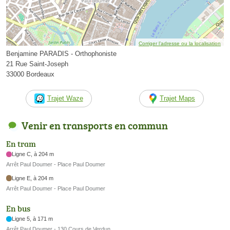
Corriger l’adresse ou la localisation
Benjamine PARADIS - Orthophoniste
21 Rue Saint-Joseph
33000 Bordeaux
Trajet Waze
Trajet Maps
Venir en transports en commun
En tram
Ligne C, à 204 m
Arrêt Paul Doumer - Place Paul Doumer
Ligne E, à 204 m
Arrêt Paul Doumer - Place Paul Doumer
En bus
Ligne 5, à 171 m
Arrêt Paul Doumer - 130 Cours de Verdun