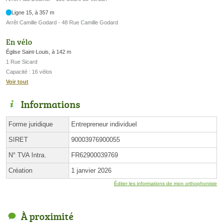
Ligne 15, à 357 m
Arrêt Camille Godard - 48 Rue Camille Godard
En vélo
Église Saint-Louis, à 142 m
1 Rue Sicard
Capacité : 16 vélos
Voir tout
Informations
Forme juridique
Entrepreneur individuel
SIRET
90003976900055
N° TVA Intra.
FR62900039769
Création
1 janvier 2026
Éditer les informations de mon orthophoniste
À proximité