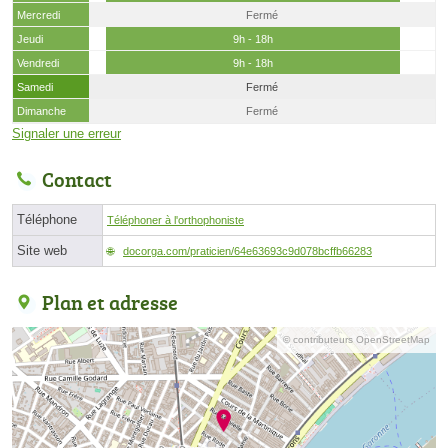
Mercredi
Fermé
Jeudi
9h - 18h
Vendredi
9h - 18h
Samedi
Fermé
Dimanche
Fermé
Signaler une erreur
Contact
Téléphone
Téléphoner à l'orthophoniste
Site web
docorga.com/praticien/64e63693c9d078bcffb66283
Plan et adresse
© contributeurs OpenStreetMap