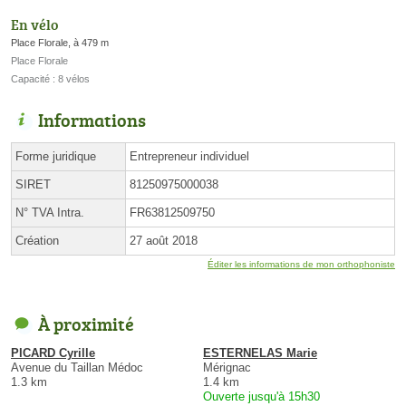
En vélo
Place Florale, à 479 m
Place Florale
Capacité : 8 vélos
Informations
Forme juridique
Entrepreneur individuel
SIRET
81250975000038
N° TVA Intra.
FR63812509750
Création
27 août 2018
Éditer les informations de mon orthophoniste
À proximité
PICARD Cyrille
ESTERNELAS Marie
Avenue du Taillan Médoc
Mérignac
1.3 km
1.4 km
Ouverte jusqu'à 15h30