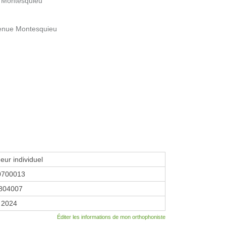
e Montesquieu
venue Montesquieu
eur individuel
0700013
804007
 2024
Éditer les informations de mon orthophoniste