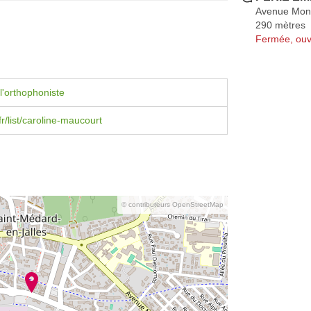
Avenue Mon
290 mètres
Fermée, ouv
l'orthophoniste
fr/list/caroline-maucourt
© contributeurs OpenStreetMap