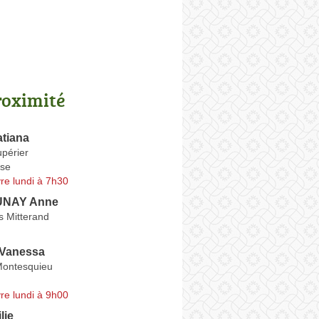
roximité
tiana
périer
se
re lundi à 7h30
UNAY Anne
s Mitterand
Vanessa
Montesquieu
re lundi à 9h00
lie