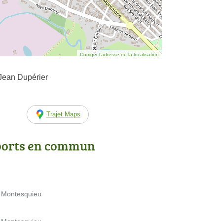
Corriger l’adresse ou la localisation
Jean Dupérier
Trajet Maps
ports en commun
e Montesquieu