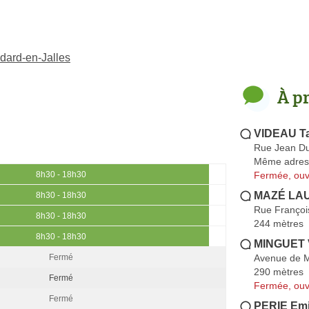
dard-en-Jalles
À p
VIDEAU Ta
Rue Jean Du
Même adres
Fermée, ouv
8h30 - 18h30
MAZÉ LA
8h30 - 18h30
Rue Françoi
8h30 - 18h30
244 mètres
8h30 - 18h30
MINGUET 
Avenue de 
Fermé
290 mètres
Fermé
Fermée, ouv
Fermé
PERIE Emi