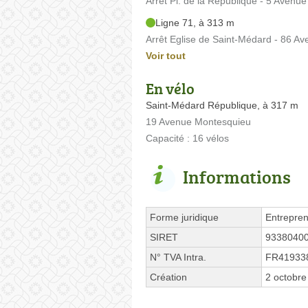
Arrêt Pl. de la Republique - 5 Avenu
Ligne 71, à 313 m
Arrêt Eglise de Saint-Médard - 86 A
Voir tout
En vélo
Saint-Médard République, à 317 m
19 Avenue Montesquieu
Capacité : 16 vélos
Informations
Forme juridique
Entrepren
SIRET
9338040
N° TVA Intra.
FR41933
Création
2 octobre